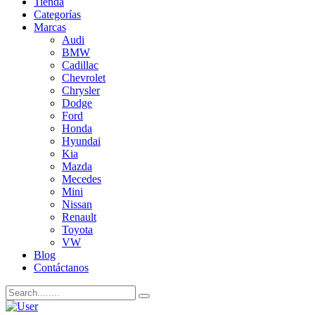
Tienda
Categorías
Marcas
Audi
BMW
Cadillac
Chevrolet
Chrysler
Dodge
Ford
Honda
Hyundai
Kia
Mazda
Mecedes
Mini
Nissan
Renault
Toyota
VW
Blog
Contáctanos