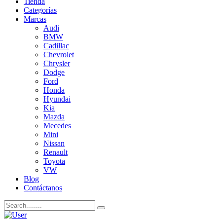
Tienda
Categorías
Marcas
Audi
BMW
Cadillac
Chevrolet
Chrysler
Dodge
Ford
Honda
Hyundai
Kia
Mazda
Mecedes
Mini
Nissan
Renault
Toyota
VW
Blog
Contáctanos