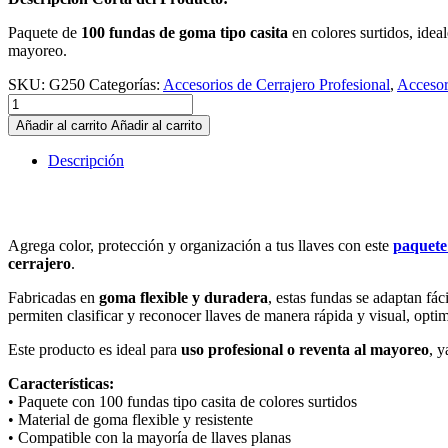
Paquete de
100 fundas de goma tipo casita
en colores surtidos, idea
mayoreo.
SKU:
G250
Categorías:
Accesorios de Cerrajero Profesional
,
Accesor
Funda
de
Añadir al carrito
Añadir al carrito
Goma
Casita
Descripción
para
Llaves
100
Piezas
Agrega color, protección y organización a tus llaves con este
paquete
–
cerrajero
.
Protectores
de
Fabricadas en
goma flexible y duradera
, estas fundas se adaptan fác
Colores
permiten clasificar y reconocer llaves de manera rápida y visual, opti
para
Identificación
Este producto es ideal para
uso profesional o reventa al mayoreo
, 
Profesional
quantity
Características:
• Paquete con 100 fundas tipo casita de colores surtidos
• Material de goma flexible y resistente
• Compatible con la mayoría de llaves planas