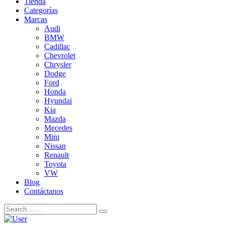
Tienda
Categorías
Marcas
Audi
BMW
Cadillac
Chevrolet
Chrysler
Dodge
Ford
Honda
Hyundai
Kia
Mazda
Mecedes
Mini
Nissan
Renault
Toyota
VW
Blog
Contáctanos