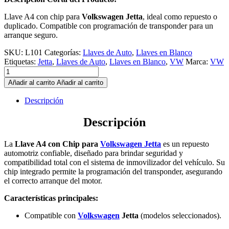
Llave A4 con chip para
Volkswagen Jetta
, ideal como repuesto o
duplicado. Compatible con programación de transponder para un
arranque seguro.
SKU:
L101
Categorías:
Llaves de Auto
,
Llaves en Blanco
Etiquetas:
Jetta
,
Llaves de Auto
,
Llaves en Blanco
,
VW
Marca:
VW
Llave
A4
Añadir al carrito
Añadir al carrito
con
Chip
Descripción
para
Volkswagen
Descripción
Jetta
quantity
La
Llave A4 con Chip para
Volkswagen Jetta
es un repuesto
automotriz confiable, diseñado para brindar seguridad y
compatibilidad total con el sistema de inmovilizador del vehículo. Su
chip integrado permite la programación del transponder, asegurando
el correcto arranque del motor.
Características principales:
Compatible con
Volkswagen
Jetta
(modelos seleccionados).