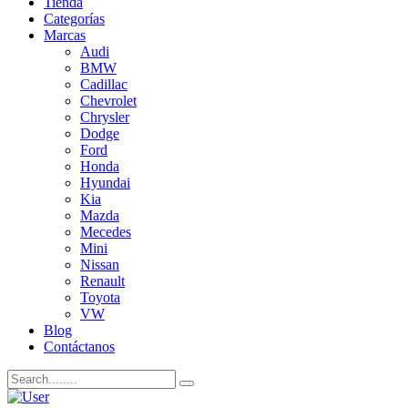
Tienda
Categorías
Marcas
Audi
BMW
Cadillac
Chevrolet
Chrysler
Dodge
Ford
Honda
Hyundai
Kia
Mazda
Mecedes
Mini
Nissan
Renault
Toyota
VW
Blog
Contáctanos