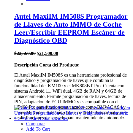
Autel MaxiIM IM508S Programador
de Llaves de Auto IMMO de Coche
Leer/Escribir EEPROM Escáner de
Diagnóstico OBD
El
El
$
22,560.00
$
21,500.00
precio
precio
original
actual
Descripción Corta del Producto:
era:
es:
$22,560.00.
$21,500.00.
El Autel MaxiIM IM508S es una herramienta profesional de
diagnóstico y programación de llaves que combina la
funcionalidad del KM100 y el MK808BT Pro. Cuenta con
sistema Android 11, WiFi dual, 4GB de RAM y 64GB de
almacenamiento. Permite programación de llaves, lectura de
PIN, adaptación de ECU IMMO y es compatible con el
XP400 Pro para funciones avanzadas como BMW CAS4 y
llaves Mercedes. Además, ofrece control bidireccional y más
de 40 funciones de servicio para mantenimiento automotriz.
Comparar
Add To Cart