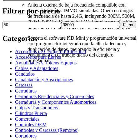
for:
Antena externa de baja frecuencia compatible con
Filtrar por precio
llaves inteligentes IMMO simuladas. Opera en rangos
de frecuencia de hasta 2.4G, incluyendo 300M, 500M,
700M, 900M y Bluetooth 2.4G. Permite recopilación y
Precio
Precio
Filtrar
duplicado de datos a través de dispositivos externos.
mínimo
máximo
Categorías
Soporta el software KD Mini y programación universal,
con programador integrado que facilita la lectura y
duplicación de datos, mejorando la eficiencia y
Accesorios de Cerrajero Profesional
versatilidad en el trabajo diario del cerrajero
Accesorios para Llaves
profesional.
Anualidades y Tokens Equipos
Cables y Adaptadores
Candados
Capacitación y Suscripciones
Carcasas
Cerraduras
Cerraduras Residenciales y Comerciales
Cerraduras y Componentes Automotrices
Chips y Transponders
Cilindros Puerta
Comerciales
Controles OEM
Controles y Carcasas (Remotos)
Cortadores