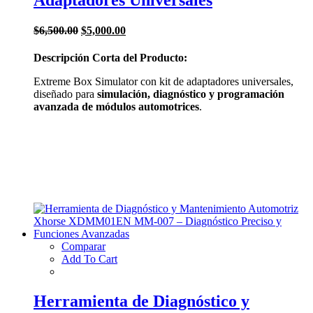
El
El
$
6,500.00
$
5,000.00
precio
precio
original
actual
Descripción Corta del Producto:
era:
es:
$6,500.00.
$5,000.00.
Extreme Box Simulator con kit de adaptadores universales,
diseñado para
simulación, diagnóstico y programación
avanzada de módulos automotrices
.
Comparar
Add To Cart
Herramienta de Diagnóstico y