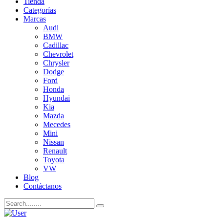
Tienda
Categorías
Marcas
Audi
BMW
Cadillac
Chevrolet
Chrysler
Dodge
Ford
Honda
Hyundai
Kia
Mazda
Mecedes
Mini
Nissan
Renault
Toyota
VW
Blog
Contáctanos