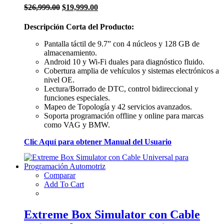
El
El
$
26,999.00
$
19,999.00
precio
precio
original
actual
Descripción Corta del Producto:
era:
es:
$26,999.00.
$19,999.00.
Pantalla táctil de 9.7” con 4 núcleos y 128 GB de
almacenamiento.
Android 10 y Wi-Fi duales para diagnóstico fluido.
Cobertura amplia de vehículos y sistemas electrónicos a
nivel OE.
Lectura/Borrado de DTC, control bidireccional y
funciones especiales.
Mapeo de Topología y 42 servicios avanzados.
Soporta programación offline y online para marcas
como VAG y BMW.
Clic Aquí para obtener Manual del Usuario
Comparar
Add To Cart
Extreme Box Simulator con Cable