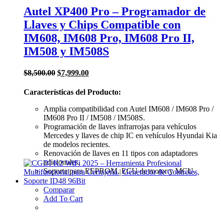
Autel XP400 Pro – Programador de
Llaves y Chips Compatible con
IM608, IM608 Pro, IM608 Pro II,
IM508 y IM508S
El
El
$
8,500.00
$
7,999.00
precio
precio
original
actual
Características del Producto:
era:
es:
$8,500.00.
$7,999.00.
Amplia compatibilidad con Autel IM608 / IM608 Pro /
IM608 Pro II / IM508 / IM508S.
Programación de llaves infrarrojas para vehículos
Mercedes y llaves de chip IC en vehículos Hyundai Kia
de modelos recientes.
Renovación de llaves en 11 tipos con adaptadores
adicionales.
Soporte para EEPROM, ECU de motor y MCU.
Comparar
Add To Cart