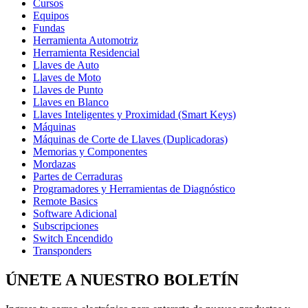
Cursos
Equipos
Fundas
Herramienta Automotriz
Herramienta Residencial
Llaves de Auto
Llaves de Moto
Llaves de Punto
Llaves en Blanco
Llaves Inteligentes y Proximidad (Smart Keys)
Máquinas
Máquinas de Corte de Llaves (Duplicadoras)
Memorias y Componentes
Mordazas
Partes de Cerraduras
Programadores y Herramientas de Diagnóstico
Remote Basics
Software Adicional
Subscripciones
Switch Encendido
Transponders
ÚNETE A NUESTRO
BOLETÍN