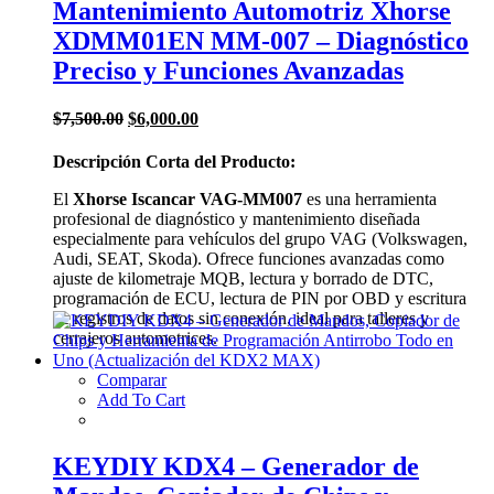
Mantenimiento Automotriz Xhorse
XDMM01EN MM-007 – Diagnóstico
Preciso y Funciones Avanzadas
El
El
$
7,500.00
$
6,000.00
precio
precio
original
actual
Descripción Corta del Producto:
era:
es:
$7,500.00.
$6,000.00.
El
Xhorse Iscancar VAG-MM007
es una herramienta
profesional de diagnóstico y mantenimiento diseñada
especialmente para vehículos del grupo VAG (Volkswagen,
Audi, SEAT, Skoda). Ofrece funciones avanzadas como
ajuste de kilometraje MQB, lectura y borrado de DTC,
programación de ECU, lectura de PIN por OBD y escritura
de registros de datos sin conexión, ideal para talleres y
cerrajeros automotrices.
Comparar
Add To Cart
KEYDIY KDX4 – Generador de