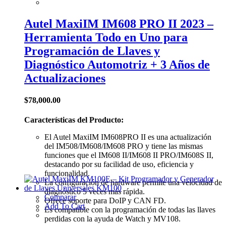
Autel MaxiIM IM608 PRO II 2023 –
Herramienta Todo en Uno para
Programación de Llaves y
Diagnóstico Automotriz + 3 Años de
Actualizaciones
$
78,000.00
Características del Producto:
El Autel MaxiIM IM608PRO II es una actualización
del IM508/IM608/IM608 PRO y tiene las mismas
funciones que el IM608 II/IM608 II PRO/IM608S II,
destacando por su facilidad de uso, eficiencia y
funcionalidad.
La configuración de hardware permite una velocidad de
diagnóstico 5 veces más rápida.
Comparar
Ofrece soporte para DoIP y CAN FD.
Add To Cart
Es compatible con la programación de todas las llaves
perdidas con la ayuda de Watch y MV108.