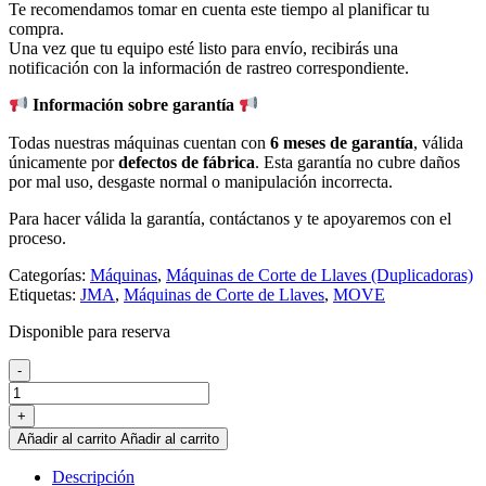
Te recomendamos tomar en cuenta este tiempo al planificar tu
compra.
Una vez que tu equipo esté listo para envío, recibirás una
notificación con la información de rastreo correspondiente.
Información sobre garantía
Todas nuestras máquinas cuentan con
6 meses de garantía
, válida
únicamente por
defectos de fábrica
. Esta garantía no cubre daños
por mal uso, desgaste normal o manipulación incorrecta.
Para hacer válida la garantía, contáctanos y te apoyaremos con el
proceso.
Categorías:
Máquinas
,
Máquinas de Corte de Llaves (Duplicadoras)
Etiquetas:
JMA
,
Máquinas de Corte de Llaves
,
MOVE
Disponible para reserva
Máquina
-
Duplicadora
MOVE
+
JMA
Añadir al carrito
Añadir al carrito
con
Kit
Descripción
de