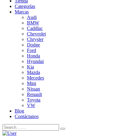
Tienda
Categorías
Marcas
Audi
BMW
Cadillac
Chevrolet
Chrysler
Dodge
Ford
Honda
Hyundai
Kia
Mazda
Mecedes
Mini
Nissan
Renault
Toyota
VW
Blog
Contáctanos