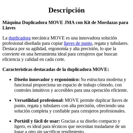
Mordazas
Descripción
para
Llaves
(Sin
Máquina Duplicadora MOVE JMA con Kit de Mordazas para
Batería)
Llaves
quantity
La
duplicadora
mecánica MOVE es una innovadora solución
profesional diseñada para copiar
llaves de punto
, regata y tubulares.
Destaca por su agilidad, ergonomía y alta precisión, lo que la
convierte en una herramienta ideal para cerrajeros que buscan
eficiencia y calidad en cada corte.
Características destacadas de la duplicadora MOVE:
Diseño innovador y ergonómico:
Su estructura moderna y
funcional proporciona un espacio de trabajo cómodo, con
controles intuitivos y accesibles para una operación eficiente.
Versatilidad profesional:
MOVE permite duplicar llaves de
punto, regata y tubulares con alta precisión, ofreciendo una
solución completa y confiable para cerrajeros profesionales.
Portátil y fácil de usar:
Gracias a su diseño compacto y
ligero, es ideal para técnicos que necesitan trasladarse de un
lugar a otro sin sacrificar rendimiento.