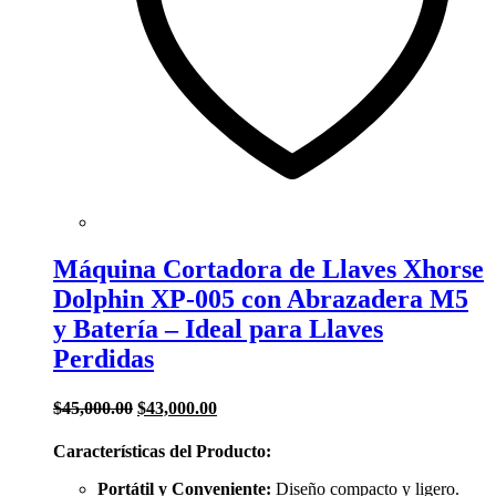
Máquina Cortadora de Llaves Xhorse
Dolphin XP-005 con Abrazadera M5
y Batería – Ideal para Llaves
Perdidas
El
El
$
45,000.00
$
43,000.00
precio
precio
original
actual
Características del Producto:
era:
es:
$45,000.00.
$43,000.00.
Portátil y Conveniente:
Diseño compacto y ligero.