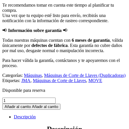
Te recomendamos tomar en cuenta este tiempo al planificar tu
compra.
Una vez que tu equipo esté listo para envío, recibirás una
notificación con la información de rastreo correspondiente.
📢
Información sobre garantía
📢
Todas nuestras máquinas cuentan con
6 meses de garantía
, válida
únicamente por
defectos de fábrica
. Esta garantía no cubre daños
por mal uso, desgaste normal o manipulación incorrecta.
Para hacer válida la garantía, contáctanos y te apoyaremos con el
proceso.
Categorías:
Máquinas
,
Máquinas de Corte de Llaves (Duplicadoras)
Etiquetas:
JMA
,
Máquinas de Corte de Llaves
,
MOVE
Disponible para reserva
Máquina
Duplicadora
Añadir al carrito
Añadir al carrito
MOVE
JMA
Descripción
con
Kit
Descripción