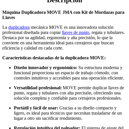
de
Mordazas
Máquina Duplicadora MOVE JMA con Kit de Mordazas para
para
Llaves
Llaves
(Incluye
La
duplicadora
mecánica MOVE es una innovadora solución
Batería)
profesional diseñada para copiar
llaves de punto
, regata y tubulares.
quantity
Destaca por su agilidad, ergonomía y alta precisión, lo que la
convierte en una herramienta ideal para cerrajeros que buscan
eficiencia y calidad en cada corte.
Características destacadas de la duplicadora MOVE:
Diseño innovador y ergonómico:
Su estructura moderna y
funcional proporciona un espacio de trabajo cómodo, con
controles intuitivos y accesibles para una operación eficiente.
Versatilidad profesional:
MOVE permite duplicar llaves de
punto, regata y tubulares con alta precisión, ofreciendo una
solución completa y confiable para cerrajeros profesionales.
Portátil y fácil de usar:
Gracias a su diseño compacto y
ligero, es ideal para técnicos que necesitan trasladarse de un
lugar a otro sin sacrificar rendimiento.
Regulación intuitiva del palpador:
El sistema de ajuste del