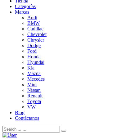
Tienda
Categorías
Marcas
Audi
BMW
Cadillac
Chevrolet
Chrysler
Dodge
Ford
Honda
Hyundai
Kia
Mazda
Mecedes
Mini
Nissan
Renault
Toyota
VW
Blog
Contáctanos