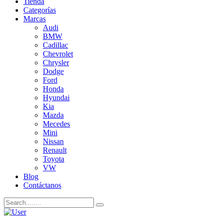
Tienda
Categorías
Marcas
Audi
BMW
Cadillac
Chevrolet
Chrysler
Dodge
Ford
Honda
Hyundai
Kia
Mazda
Mecedes
Mini
Nissan
Renault
Toyota
VW
Blog
Contáctanos