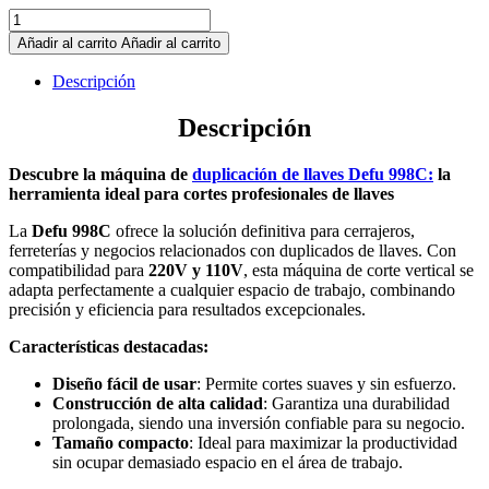
Máquina
de
Añadir al carrito
Añadir al carrito
Punto
DEFU
Descripción
Sin
Calibrador
Descripción
y
Kit
Descubre la máquina de
duplicación de llaves Defu 998C:
la
de
herramienta ideal para cortes profesionales de llaves
Cortadores
–
La
Defu 998C
ofrece la solución definitiva para cerrajeros,
Cortador
ferreterías y negocios relacionados con duplicados de llaves. Con
de
compatibilidad para
220V y 110V
, esta máquina de corte vertical se
llave
adapta perfectamente a cualquier espacio de trabajo, combinando
Defu
precisión y eficiencia para resultados excepcionales.
998C,
máquina
Características destacadas:
de
recolección
Diseño fácil de usar
: Permite cortes suaves y sin esfuerzo.
de
Construcción de alta calidad
: Garantiza una durabilidad
bloqueo
prolongada, siendo una inversión confiable para su negocio.
eléctrico
Tamaño compacto
: Ideal para maximizar la productividad
para
sin ocupar demasiado espacio en el área de trabajo.
hacer
llaves